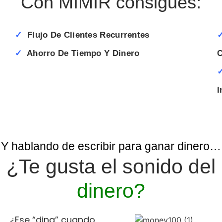
Con MIMIR consigues:
✓
Flujo De Clientes Recurrentes
✓
Ahorro De Tiempo Y Dinero
C
I
Y hablando de escribir para ganar dinero…
¿Te gusta el sonido del
dinero?
¿Ese “ding” cuando