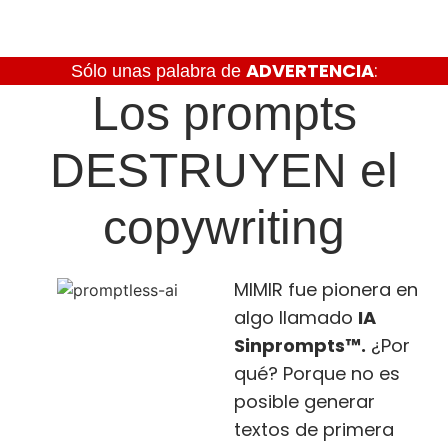
ADVERTENCIA
:
Sólo unas palabra de
Los prompts
DESTRUYEN el
copywriting
MIMIR fue pionera en
algo llamado
IA
Sinprompts™.
¿Por
qué? Porque no es
posible generar
textos de primera