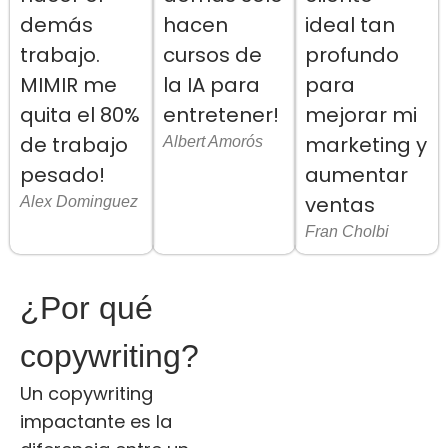
demás
hacen
ideal tan
trabajo.
cursos de
profundo
MIMIR me
la IA para
para
quita el 80%
entretener!
mejorar mi
de trabajo
marketing y
Albert Amorós
pesado!
aumentar
ventas
Alex Dominguez
Fran Cholbi
¿Por qué
copywriting?
Un copywriting
impactante es la