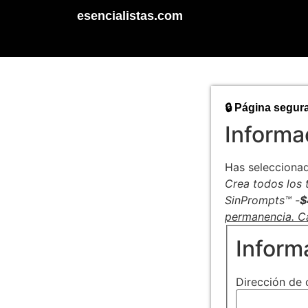
esencialistas.com
🔒 Página segur
Informa
Has selecciona
Crea todos los 
SinPrompts
™
-
$
permanencia. C
Inform
Dirección de 