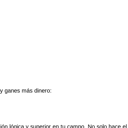
 y ganes más dinero:
ón lógica y superior en tu campo. No solo hace el