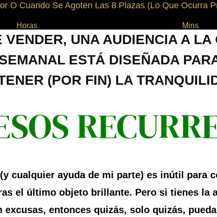
dor O Cuando Se Agoten Las 8 Plazas (lo Que Ocurra P
Horas
Mins
 VENDER, UNA AUDIENCIA A LA 
 SEMANAL ESTÁ DISEÑADA PARA
TENER (POR FIN) LA TRANQUIL
ESOS RECURR
(y cualquier ayuda de mi parte) es inútil para
as el último objeto brillante. Pero si tienes la
in excusas, entonces quizás, solo quizás, pueda